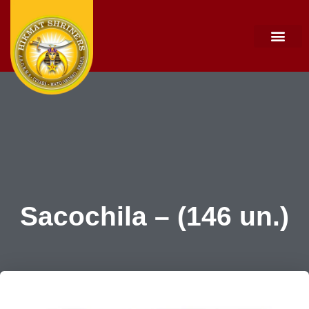
Portal da transp
Seja um doador
Sacochila – (146 un.)