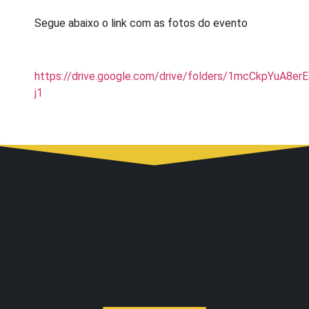
Segue abaixo o link com as fotos do evento
https://drive.google.com/drive/folders/1mcCkpYuA8e
j1