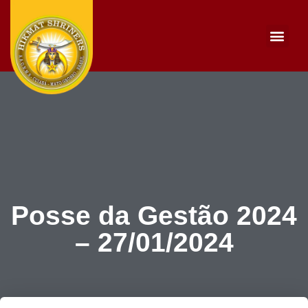
Portal da transp
Seja um doador
Posse da Gestão 2024
– 27/01/2024