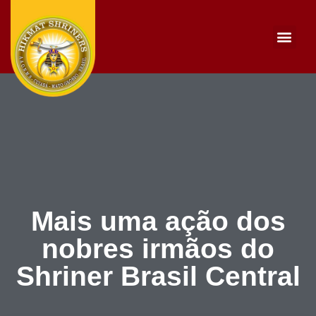
Portal da transp
Seja um doador
Mais uma ação dos
nobres irmãos do
Shriner Brasil Central